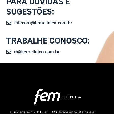
PARA DÚVIDAS E
SUGESTÕES:
falecom@femclinica.com.br
TRABALHE CONOSCO:
rh@femclinica.com.br
Fundada em 2008, a FEM Clínica acredita que é